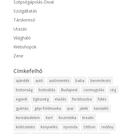
Szépségápolás-Divat
Szolgáltatás
Társkereső
Utazás
Világháló
Webshopok
Zene
Címkefelhő
ajándék
autó
autómentés
baba
berendezés
biztonság
biztosítás
Budapest
csomagolás
cég
egyedi
Egészség
eladás
fürdőszoba
fűtés
gyártás
gépi földmunka
ipar
játék
kandalló
kereskedelem
Kert
Kozmetika
kreatív
költöztetés
könyvelés
nyomda
Otthon
redőny