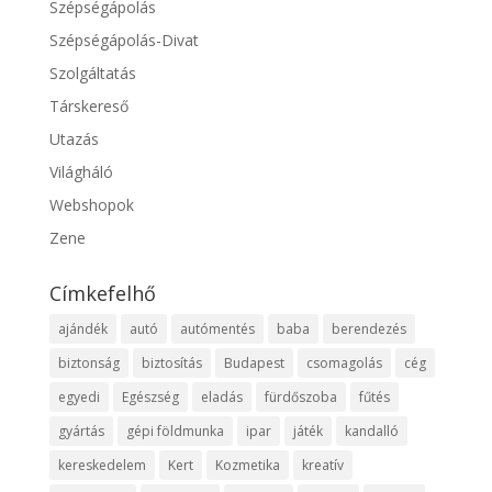
Szépségápolás
Szépségápolás-Divat
Szolgáltatás
Társkereső
Utazás
Világháló
Webshopok
Zene
Címkefelhő
ajándék
autó
autómentés
baba
berendezés
biztonság
biztosítás
Budapest
csomagolás
cég
egyedi
Egészség
eladás
fürdőszoba
fűtés
gyártás
gépi földmunka
ipar
játék
kandalló
kereskedelem
Kert
Kozmetika
kreatív