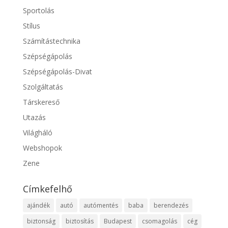
Sportolás
Stílus
Számítástechnika
Szépségápolás
Szépségápolás-Divat
Szolgáltatás
Társkereső
Utazás
Világháló
Webshopok
Zene
Címkefelhő
ajándék
autó
autómentés
baba
berendezés
biztonság
biztosítás
Budapest
csomagolás
cég