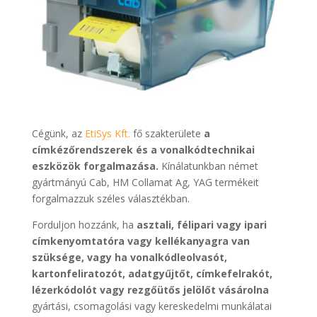
Cégünk, az
EtiSys Kft.
fő szakterülete
a
címkézőrendszerek és a vonalkódtechnikai
eszközök forgalmazása.
Kínálatunkban német
gyártmányú Cab, HM Collamat Ag, YAG termékeit
forgalmazzuk széles választékban.
Forduljon hozzánk, ha
asztali, félipari vagy ipari
címkenyomtatóra vagy kellékanyagra van
szüksége, vagy ha vonalkódleolvasót,
kartonfeliratozót, adatgyűjtőt, címkefelrakót,
lézerkódolót vagy rezgőütős jelölőt vásárolna
gyártási, csomagolási vagy kereskedelmi munkálatai