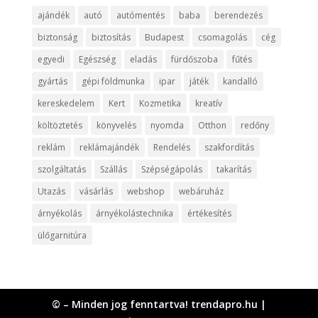
ajándék
autó
autómentés
baba
berendezés
biztonság
biztosítás
Budapest
csomagolás
cég
egyedi
Egészség
eladás
fürdőszoba
fűtés
gyártás
gépi földmunka
ipar
játék
kandalló
kereskedelem
Kert
Kozmetika
kreatív
költöztetés
könyvelés
nyomda
Otthon
redőny
reklám
reklámajándék
Rendelés
szakfordítás
szolgáltatás
Szállás
Szépségápolás
takarítás
Utazás
vásárlás
webshop
webáruház
árnyékolás
árnyékolástechnika
értékesítés
ülőgarnitúra
© – Minden jog fenntartva! trendapro.hu |