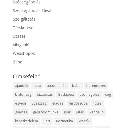
Szépségápolás
Szépségápolás-Divat
Szolgáltatás
Társkereső
Utazás
Világháló
Webshopok
Zene
Címkefelhő
ajándék
autó
autómentés
baba
berendezés
biztonság
biztosítás
Budapest
csomagolás
cég
egyedi
Egészség
eladás
fürdőszoba
fűtés
gyártás
gépi földmunka
ipar
játék
kandalló
kereskedelem
Kert
Kozmetika
kreatív