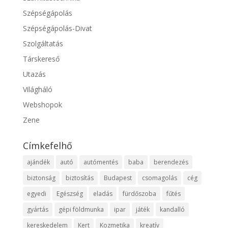
Szépségápolás
Szépségápolás-Divat
Szolgáltatás
Társkereső
Utazás
Világháló
Webshopok
Zene
Címkefelhő
ajándék
autó
autómentés
baba
berendezés
biztonság
biztosítás
Budapest
csomagolás
cég
egyedi
Egészség
eladás
fürdőszoba
fűtés
gyártás
gépi földmunka
ipar
játék
kandalló
kereskedelem
Kert
Kozmetika
kreatív