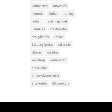
költöztetés
könyvelés
nyomda
Otthon
redőny
reklám
reklámajándék
Rendelés
szakfordítás
szolgáltatás
Szállás
Szépségápolás
takarítás
Utazás
vásárlás
webshop
webáruház
árnyékolás
árnyékolástechnika
értékesítés
ülőgarnitúra