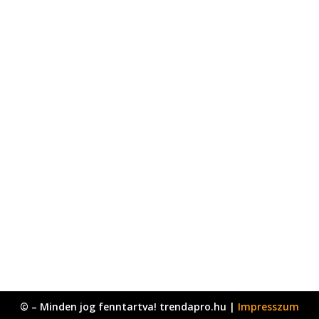
© – Minden jog fenntartva! trendapro.hu |
Impresszum