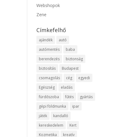
Webshopok
Zene
Címkefelhő
ajándék
autó
autómentés
baba
berendezés
biztonság
biztosítás
Budapest
csomagolás
cég
egyedi
Egészség
eladás
fürdőszoba
fűtés
gyártás
gépi földmunka
ipar
játék
kandalló
kereskedelem
Kert
Kozmetika
kreatív