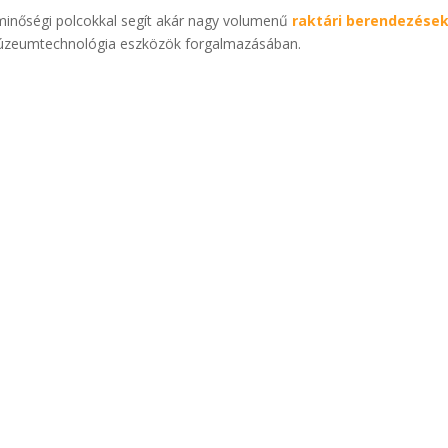
 minőségi polcokkal segít akár nagy volumenű
raktári berendezése
 múzeumtechnológia eszközök forgalmazásában.