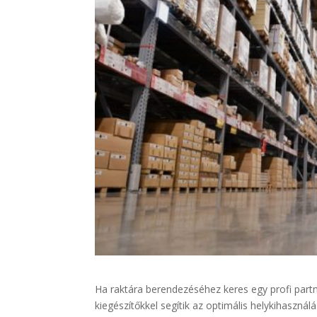
Ha raktára berendezéséhez keres egy profi partn
kiegészítőkkel segítik az optimális helykihasznál