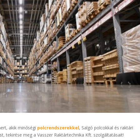
ert, akik minőségi
polcrendszerekkel
, Salgó polcokkal és raktári
ást, tekintse meg a Vasszer Raktártechnika Kft. szolgáltatásait!