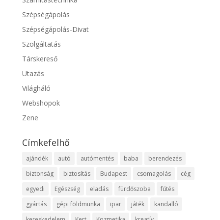
Szépségápolás
Szépségápolás-Divat
Szolgáltatás
Társkereső
Utazás
Világháló
Webshopok
Zene
Címkefelhő
ajándék
autó
autómentés
baba
berendezés
biztonság
biztosítás
Budapest
csomagolás
cég
egyedi
Egészség
eladás
fürdőszoba
fűtés
gyártás
gépi földmunka
ipar
játék
kandalló
kereskedelem
Kert
Kozmetika
kreatív