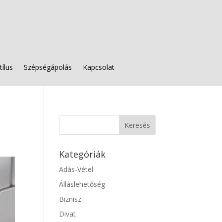
tílus
Szépségápolás
Kapcsolat
Kategóriák
Adás-Vétel
Álláslehetőség
Biznisz
Divat