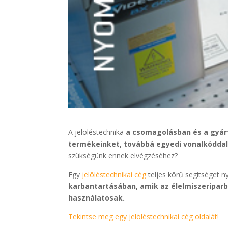
A jelöléstechnika
a csomagolásban és a gyárt
termékeinket, továbbá egyedi vonalkóddal 
szükségünk ennek elvégzéséhez?
Egy
jelöléstechnikai cég
teljes körű segítséget n
karbantartásában, amik az élelmiszeriparb
használatosak.
Tekintse meg egy jelöléstechnikai cég oldalát!