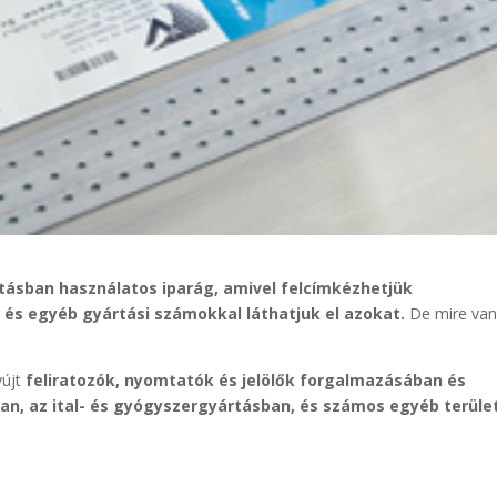
ásban használatos iparág, amivel felcímkézhetjük
és egyéb gyártási számokkal láthatjuk el azokat.
De mire va
yújt
feliratozók, nyomtatók és jelölők forgalmazásában és
an, az ital- és gyógyszergyártásban, és számos egyéb terüle