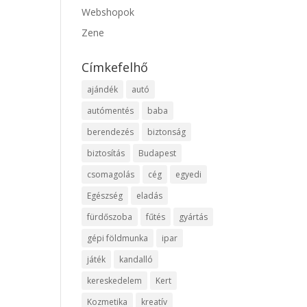
Webshopok
Zene
Címkefelhő
ajándék
autó
autómentés
baba
berendezés
biztonság
biztosítás
Budapest
csomagolás
cég
egyedi
Egészség
eladás
fürdőszoba
fűtés
gyártás
gépi földmunka
ipar
játék
kandalló
kereskedelem
Kert
Kozmetika
kreatív