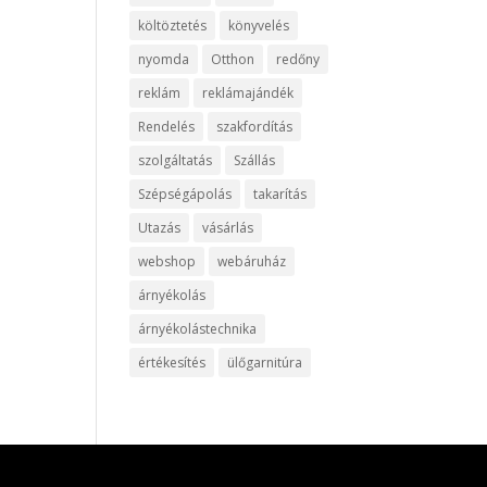
költöztetés
könyvelés
nyomda
Otthon
redőny
reklám
reklámajándék
Rendelés
szakfordítás
szolgáltatás
Szállás
Szépségápolás
takarítás
Utazás
vásárlás
webshop
webáruház
árnyékolás
árnyékolástechnika
értékesítés
ülőgarnitúra