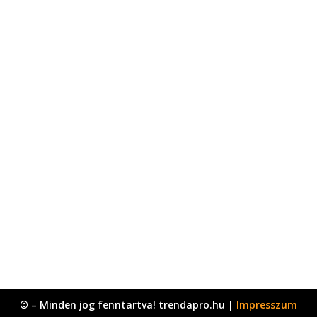
© – Minden jog fenntartva! trendapro.hu |
Impresszum