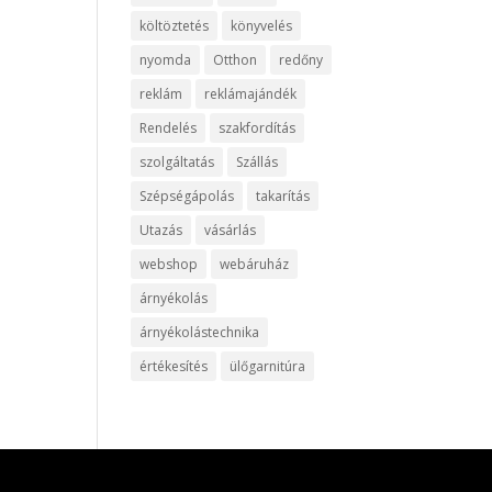
költöztetés
könyvelés
nyomda
Otthon
redőny
reklám
reklámajándék
Rendelés
szakfordítás
szolgáltatás
Szállás
Szépségápolás
takarítás
Utazás
vásárlás
webshop
webáruház
árnyékolás
árnyékolástechnika
értékesítés
ülőgarnitúra