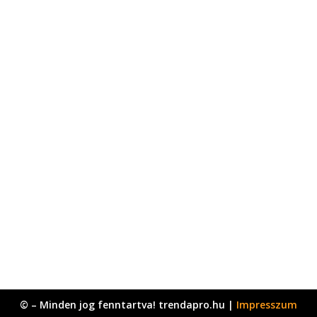
© – Minden jog fenntartva! trendapro.hu |
Impresszum