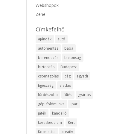
Webshopok
Zene
Címkefelhő
ajándék
autó
autómentés
baba
berendezés
biztonság
biztosítás
Budapest
csomagolás
cég
egyedi
Egészség
eladás
fürdőszoba
fűtés
gyártás
gépi földmunka
ipar
játék
kandalló
kereskedelem
Kert
Kozmetika
kreatív