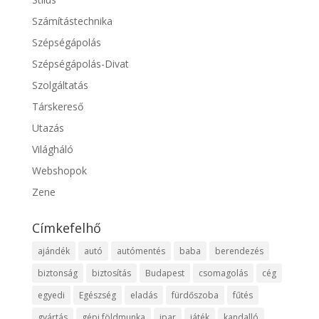
Számítástechnika
Szépségápolás
Szépségápolás-Divat
Szolgáltatás
Társkereső
Utazás
Világháló
Webshopok
Zene
Címkefelhő
ajándék
autó
autómentés
baba
berendezés
biztonság
biztosítás
Budapest
csomagolás
cég
egyedi
Egészség
eladás
fürdőszoba
fűtés
gyártás
gépi földmunka
ipar
játék
kandalló