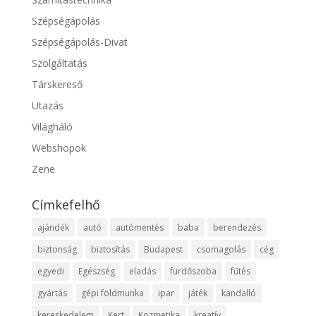
Szépségápolás
Szépségápolás-Divat
Szolgáltatás
Társkereső
Utazás
Világháló
Webshopok
Zene
Címkefelhő
ajándék
autó
autómentés
baba
berendezés
biztonság
biztosítás
Budapest
csomagolás
cég
egyedi
Egészség
eladás
fürdőszoba
fűtés
gyártás
gépi földmunka
ipar
játék
kandalló
kereskedelem
Kert
Kozmetika
kreatív