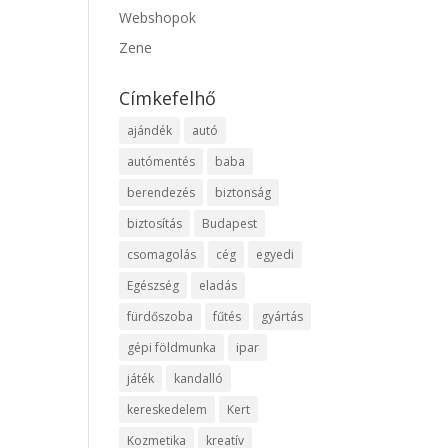
Webshopok
Zene
Címkefelhő
ajándék
autó
autómentés
baba
berendezés
biztonság
biztosítás
Budapest
csomagolás
cég
egyedi
Egészség
eladás
fürdőszoba
fűtés
gyártás
gépi földmunka
ipar
játék
kandalló
kereskedelem
Kert
Kozmetika
kreatív