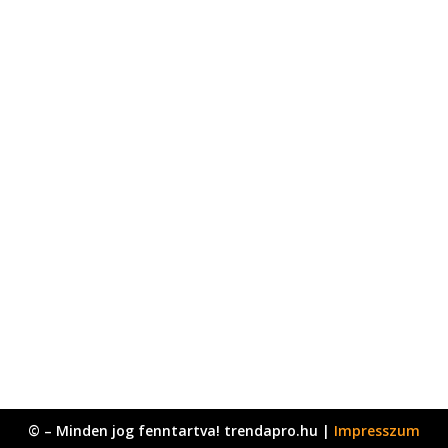
© – Minden jog fenntartva! trendapro.hu |
Impresszum