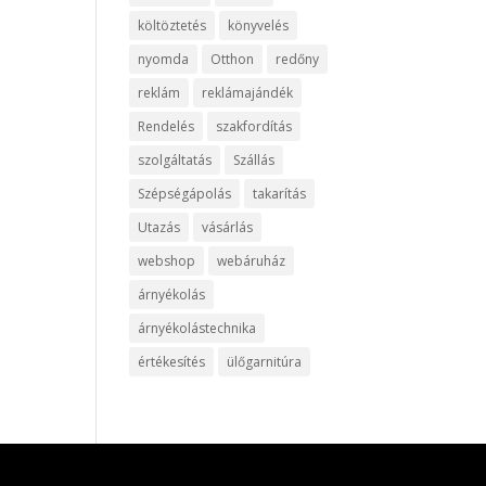
költöztetés
könyvelés
nyomda
Otthon
redőny
reklám
reklámajándék
Rendelés
szakfordítás
szolgáltatás
Szállás
Szépségápolás
takarítás
Utazás
vásárlás
webshop
webáruház
árnyékolás
árnyékolástechnika
értékesítés
ülőgarnitúra