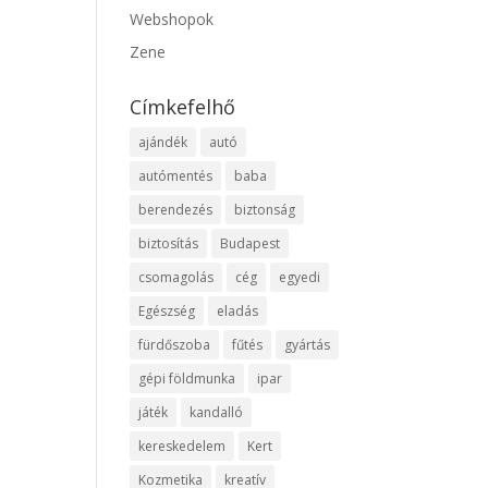
Webshopok
Zene
Címkefelhő
ajándék
autó
autómentés
baba
berendezés
biztonság
biztosítás
Budapest
csomagolás
cég
egyedi
Egészség
eladás
fürdőszoba
fűtés
gyártás
gépi földmunka
ipar
játék
kandalló
kereskedelem
Kert
Kozmetika
kreatív