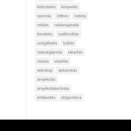
költöztetés
könyvelés
nyomda
Otthon
redőny
reklám
reklámajándék
Rendelés
szakfordítás
szolgáltatás
Szállás
Szépségápolás
takarítás
Utazás
vásárlás
webshop
webáruház
árnyékolás
árnyékolástechnika
értékesítés
ülőgarnitúra