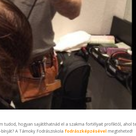
tudod, hogyan sajátíthatnád el a szakma fortélyait profiktól, ahol te
-bínját? A Tárnoky Fodrásziskola
fodrászképzésével
megteheted!