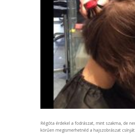
Régóta érdekel a fodrászat, mint szakma, de nem 
körűen megismerhetnéd a hajszobrászat csínját