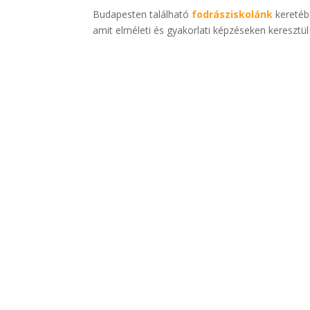
Budapesten található
fodrásziskolánk
keretéb
amit elméleti és gyakorlati képzéseken keresztü