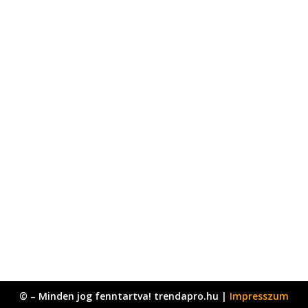
© – Minden jog fenntartva! trendapro.hu |
Impresszum