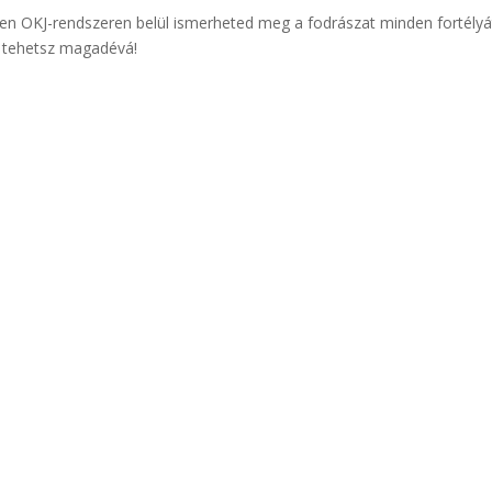
en OKJ-rendszeren belül ismerheted meg a fodrászat minden fortélyá
l tehetsz magadévá!