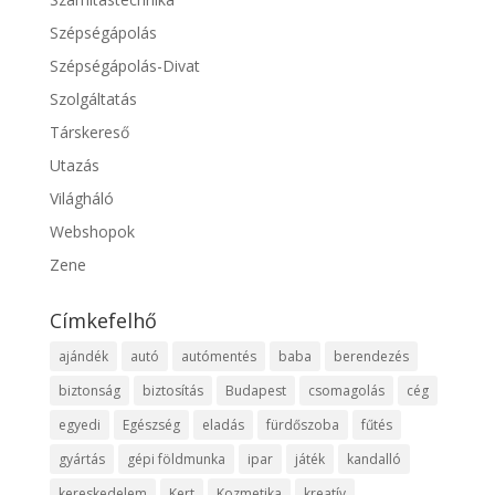
Szépségápolás
Szépségápolás-Divat
Szolgáltatás
Társkereső
Utazás
Világháló
Webshopok
Zene
Címkefelhő
ajándék
autó
autómentés
baba
berendezés
biztonság
biztosítás
Budapest
csomagolás
cég
egyedi
Egészség
eladás
fürdőszoba
fűtés
gyártás
gépi földmunka
ipar
játék
kandalló
kereskedelem
Kert
Kozmetika
kreatív