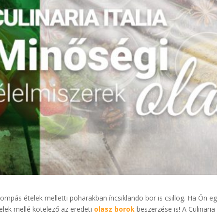
ompás ételek melletti poharakban íncsiklando bor is csillog. Ha Ön e
elek mellé kötelező az eredeti
olasz borok
beszerzése is! A Culinaria