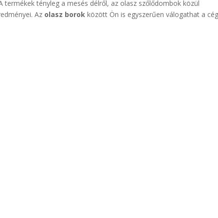
A termékek tényleg a mesés délről, az olasz szőlődombok közül
eredményei. Az
olasz borok
között Ön is egyszerűen válogathat a cé