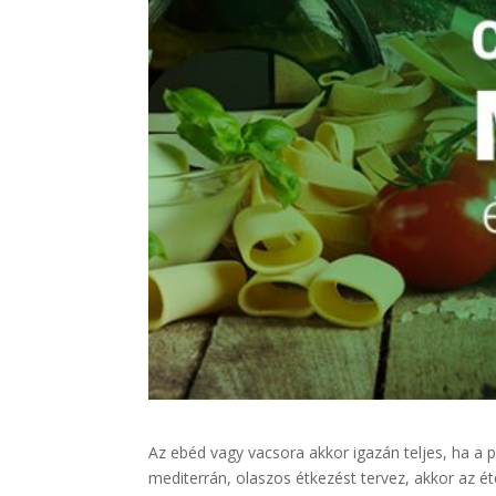
Az ebéd vagy vacsora akkor igazán teljes, ha a p
mediterrán, olaszos étkezést tervez, akkor az ét