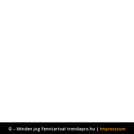
© – Minden jog fenntartva! trendapro.hu |
Impresszum