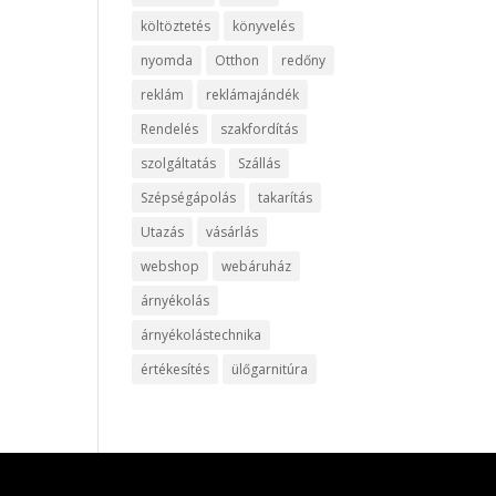
költöztetés
könyvelés
nyomda
Otthon
redőny
reklám
reklámajándék
Rendelés
szakfordítás
szolgáltatás
Szállás
Szépségápolás
takarítás
Utazás
vásárlás
webshop
webáruház
árnyékolás
árnyékolástechnika
értékesítés
ülőgarnitúra