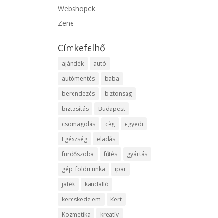
Webshopok
Zene
Címkefelhő
ajándék
autó
autómentés
baba
berendezés
biztonság
biztosítás
Budapest
csomagolás
cég
egyedi
Egészség
eladás
fürdőszoba
fűtés
gyártás
gépi földmunka
ipar
játék
kandalló
kereskedelem
Kert
Kozmetika
kreatív