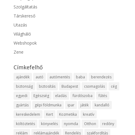
Szolgáltatás
Társkereső
Utazás
Világháló
Webshopok
Zene
Címkefelhő
ajándék
autó
autómentés
baba
berendezés
biztonság
biztosítás
Budapest
csomagolás
cég
egyedi
Egészség
eladás
fürdőszoba
fűtés
gyártás
gépi földmunka
ipar
játék
kandalló
kereskedelem
Kert
Kozmetika
kreatív
költöztetés
könyvelés
nyomda
Otthon
redőny
reklám
reklámajándék
Rendelés
szakfordítás