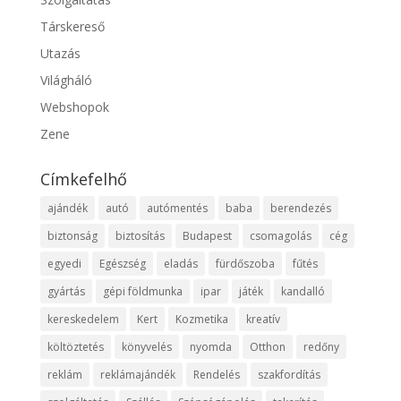
Társkereső
Utazás
Világháló
Webshopok
Zene
Címkefelhő
ajándék
autó
autómentés
baba
berendezés
biztonság
biztosítás
Budapest
csomagolás
cég
egyedi
Egészség
eladás
fürdőszoba
fűtés
gyártás
gépi földmunka
ipar
játék
kandalló
kereskedelem
Kert
Kozmetika
kreatív
költöztetés
könyvelés
nyomda
Otthon
redőny
reklám
reklámajándék
Rendelés
szakfordítás