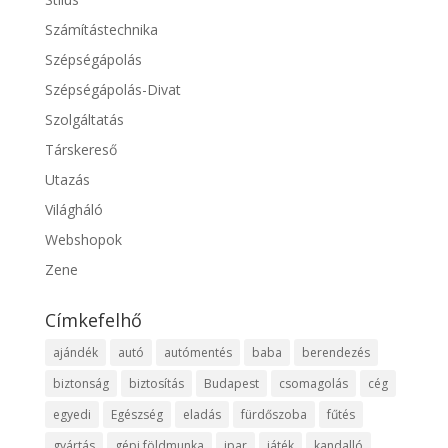
Számítástechnika
Szépségápolás
Szépségápolás-Divat
Szolgáltatás
Társkereső
Utazás
Világháló
Webshopok
Zene
Címkefelhő
ajándék
autó
autómentés
baba
berendezés
biztonság
biztosítás
Budapest
csomagolás
cég
egyedi
Egészség
eladás
fürdőszoba
fűtés
gyártás
gépi földmunka
ipar
játék
kandalló