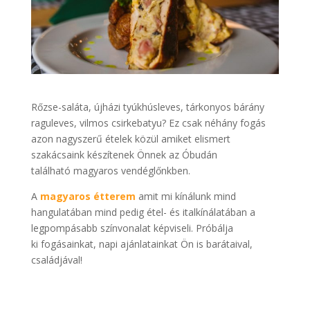
Rőzse-saláta, újházi tyúkhúsleves, tárkonyos bárány
raguleves, vilmos csirkebatyu? Ez csak néhány fogás
azon nagyszerű ételek közül amiket elismert
szakácsaink készítenek Önnek az Óbudán
található magyaros vendéglőnkben.
A
magyaros étterem
amit mi kínálunk mind
hangulatában mind pedig étel- és italkínálatában a
legpompásabb színvonalat képviseli. Próbálja
ki fogásainkat, napi ajánlatainkat Ön is barátaival,
családjával!