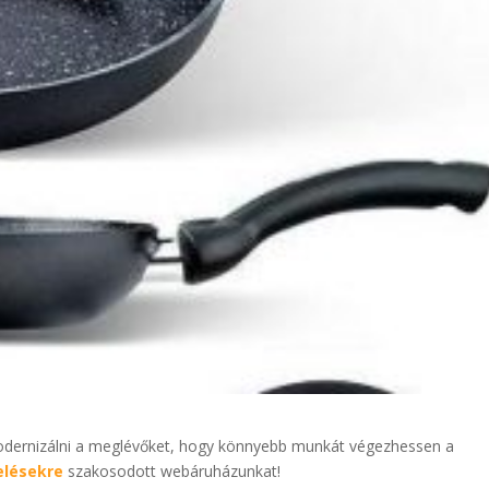
odernizálni a meglévőket, hogy könnyebb munkát végezhessen a
elésekre
szakosodott webáruházunkat!