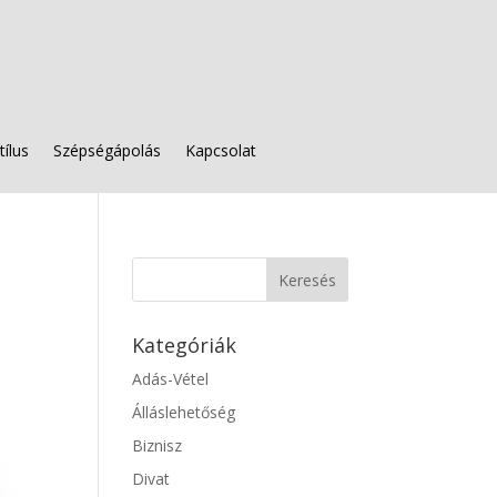
tílus
Szépségápolás
Kapcsolat
Kategóriák
Adás-Vétel
Álláslehetőség
Biznisz
Divat