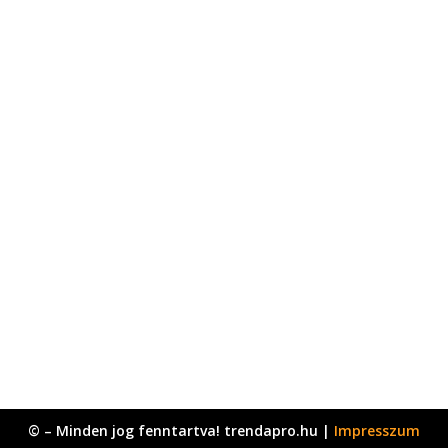
© – Minden jog fenntartva! trendapro.hu |
Impresszum