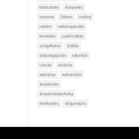
költöztetés
könyvelés
nyomda
Otthon
redőny
reklám
reklámajándék
Rendelés
szakfordítás
szolgáltatás
Szállás
Szépségápolás
takarítás
Utazás
vásárlás
webshop
webáruház
árnyékolás
árnyékolástechnika
értékesítés
ülőgarnitúra