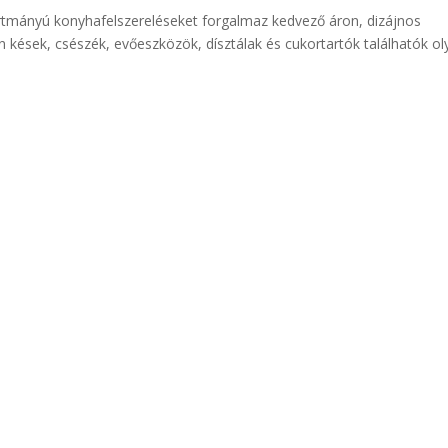
tmányú konyhafelszereléseket forgalmaz kedvező áron, dizájnos
n kések, csészék, evőeszközök, dísztálak és cukortartók találhatók ol