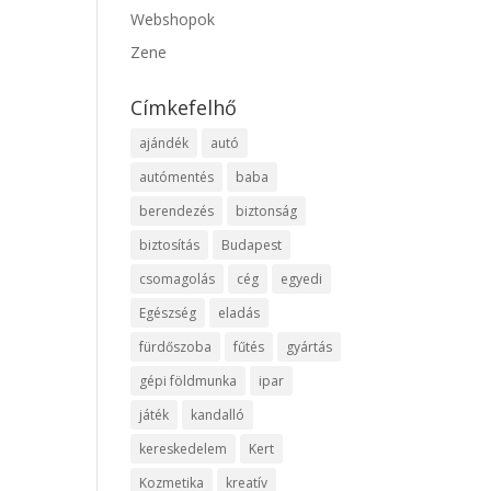
Webshopok
Zene
Címkefelhő
ajándék
autó
autómentés
baba
berendezés
biztonság
biztosítás
Budapest
csomagolás
cég
egyedi
Egészség
eladás
fürdőszoba
fűtés
gyártás
gépi földmunka
ipar
játék
kandalló
kereskedelem
Kert
Kozmetika
kreatív