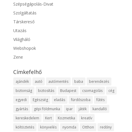
Szépségápolás-Divat
Szolgáltatás
Társkereső
Utazás
Világháló
Webshopok
Zene
Címkefelhő
ajándék
autó
autómentés
baba
berendezés
biztonság
biztosítás
Budapest
csomagolás
cég
egyedi
Egészség
eladás
fürdőszoba
fűtés
gyártás
gépi földmunka
ipar
játék
kandalló
kereskedelem
Kert
Kozmetika
kreatív
költöztetés
könyvelés
nyomda
Otthon
redőny