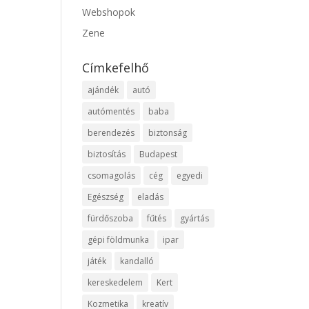
Webshopok
Zene
Címkefelhő
ajándék
autó
autómentés
baba
berendezés
biztonság
biztosítás
Budapest
csomagolás
cég
egyedi
Egészség
eladás
fürdőszoba
fűtés
gyártás
gépi földmunka
ipar
játék
kandalló
kereskedelem
Kert
Kozmetika
kreatív