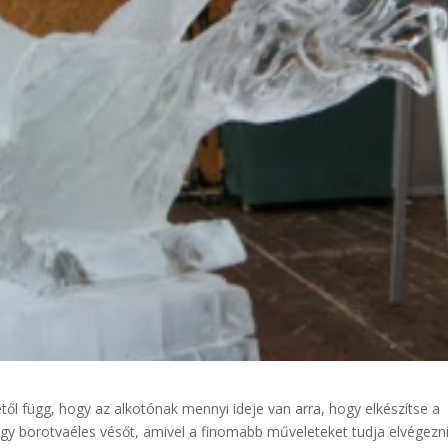
ől függ, hogy az alkotónak mennyi ideje van arra, hogy elkészítse a
y borotvaéles vésőt, amivel a finomabb műveleteket tudja elvégezni