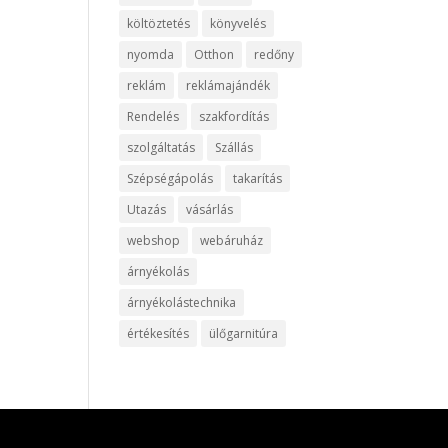
költöztetés
könyvelés
nyomda
Otthon
redőny
reklám
reklámajándék
Rendelés
szakfordítás
szolgáltatás
Szállás
Szépségápolás
takarítás
Utazás
vásárlás
webshop
webáruház
árnyékolás
árnyékolástechnika
értékesítés
ülőgarnitúra