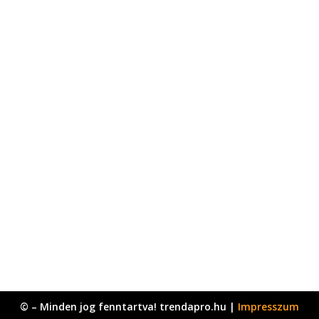
© – Minden jog fenntartva! trendapro.hu |
Impresszum