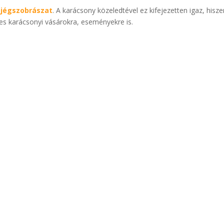
a
jégszobrászat
. A karácsony közeledtével ez kifejezetten igaz, hisz
es karácsonyi vásárokra, eseményekre is.