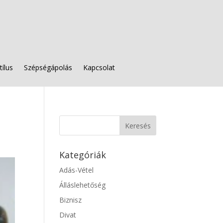
tílus
Szépségápolás
Kapcsolat
Kategóriák
Adás-Vétel
Álláslehetőség
Biznisz
Divat