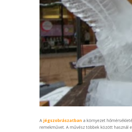
A
jégszobrászatban
a környezet hőmérsékletét
remekművet. A művész többek között használ eg