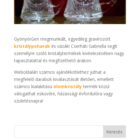
Gyönyörűen megmunkált, egyedileg gravírozott
kristálypoharak
és vázák! Cserháti Gabriella segít
személyre szóló kristálytermékek kivitelezésében nagy
tapasztalattal és megfizethető árakon.
Weboldalán számos ajándékötlethez juthat a
megfelelő darabok kiválasztását illetően, emellett
számos kialakítású
ólomkristály
termék közül
válogathat esküvőre, házassági évfordulóra vagy
születésnapra!