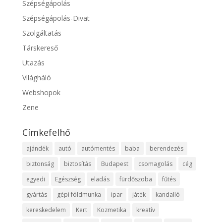
Szépségápolás
Szépségápolás-Divat
Szolgáltatás
Társkereső
Utazás
Világháló
Webshopok
Zene
Címkefelhő
ajándék
autó
autómentés
baba
berendezés
biztonság
biztosítás
Budapest
csomagolás
cég
egyedi
Egészség
eladás
fürdőszoba
fűtés
gyártás
gépi földmunka
ipar
játék
kandalló
kereskedelem
Kert
Kozmetika
kreatív