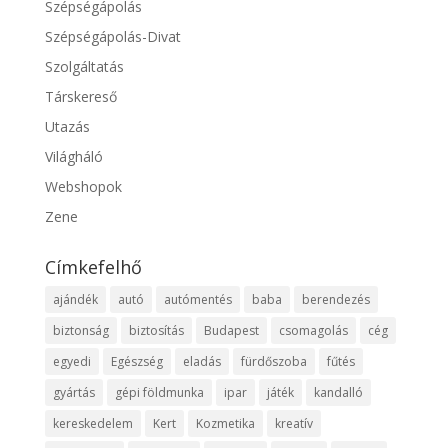
Szépségápolás
Szépségápolás-Divat
Szolgáltatás
Társkereső
Utazás
Világháló
Webshopok
Zene
Címkefelhő
ajándék
autó
autómentés
baba
berendezés
biztonság
biztosítás
Budapest
csomagolás
cég
egyedi
Egészség
eladás
fürdőszoba
fűtés
gyártás
gépi földmunka
ipar
játék
kandalló
kereskedelem
Kert
Kozmetika
kreatív