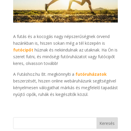
A futás és a kocogás nagy népszerűségnek örvend
hazánkban is, hiszen sokan még a tél közepén is
futócipőt
húznak és nekiindulnak az utaknak. Ha Ön is
szeret futni, és minőségi futóruházatot vagy futócipőt
keres, olvasson tovább!
A Futáshoz.hu Bt. megkönnyíti a
futóruházatok
beszerzését, hiszen online webáruházunk segítségével
kényelmesen válogathat márkás és megfelelő tapadást
nyújtó cipők, ruhák és kiegészítők közül.