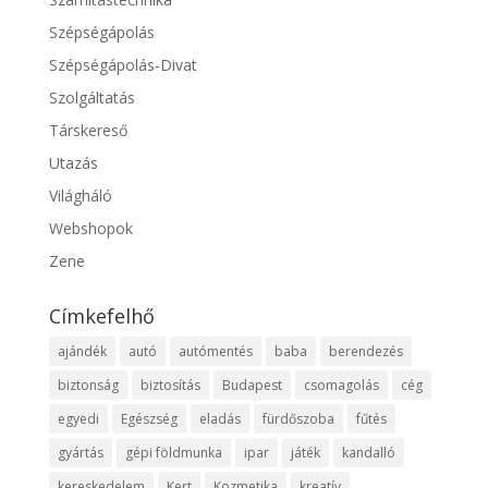
Szépségápolás
Szépségápolás-Divat
Szolgáltatás
Társkereső
Utazás
Világháló
Webshopok
Zene
Címkefelhő
ajándék
autó
autómentés
baba
berendezés
biztonság
biztosítás
Budapest
csomagolás
cég
egyedi
Egészség
eladás
fürdőszoba
fűtés
gyártás
gépi földmunka
ipar
játék
kandalló
kereskedelem
Kert
Kozmetika
kreatív