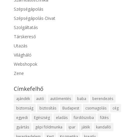
Szépségápolás
Szépségápolás-Divat
Szolgáltatás
Társkereső
Utazás
Világháló
Webshopok
Zene
Címkefelhő
ajándék
autó
autómentés
baba
berendezés
biztonság
biztosítás
Budapest
csomagolás
cég
egyedi
Egészség
eladás
fürdőszoba
fűtés
gyártás
gépi földmunka
ipar
játék
kandalló
kereskedelem
Kert
Kozmetika
kreatív