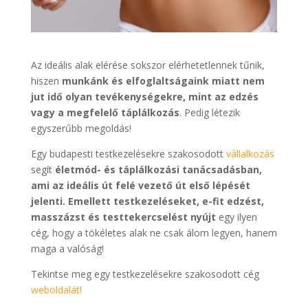
Az ideális alak elérése sokszor elérhetetlennek tűnik,
hiszen
munkánk és elfoglaltságaink miatt nem
jut idő olyan tevékenységekre, mint az edzés
vagy a megfelelő táplálkozás
. Pedig létezik
egyszerűbb megoldás!
Egy budapesti testkezelésekre szakosodott
vállalkozás
segít
életmód- és táplálkozási tanácsadásban,
ami az ideális út felé vezető út első lépését
jelenti. Emellett testkezeléseket, e-fit edzést,
masszázst és testtekercselést nyújt
egy ilyen
cég, hogy a tökéletes alak ne csak álom legyen, hanem
maga a valóság!
Tekintse meg egy testkezelésekre szakosodott cég
weboldalát!