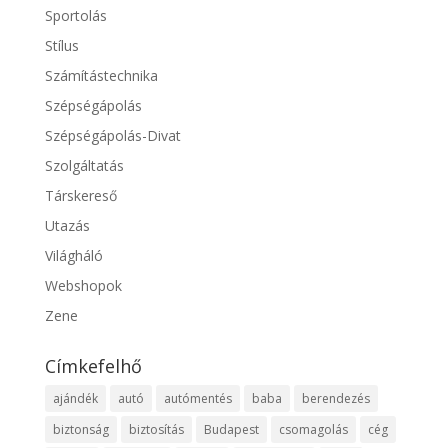
Sportolás
Stílus
Számítástechnika
Szépségápolás
Szépségápolás-Divat
Szolgáltatás
Társkereső
Utazás
Világháló
Webshopok
Zene
Címkefelhő
ajándék
autó
autómentés
baba
berendezés
biztonság
biztosítás
Budapest
csomagolás
cég