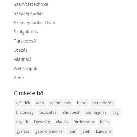
Számítástechnika
Szépségápolás
Szépségápolás-Divat
Szolgáltatás
Társkereső
Utazás
Világháló
Webshopok
Zene
Címkefelhő
ajándék
autó
autómentés
baba
berendezés
biztonság
biztosítás
Budapest
csomagolás
cég
egyedi
Egészség
eladás
fürdőszoba
fűtés
gyártás
gépi földmunka
ipar
játék
kandalló