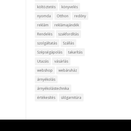
költöztetés
könyvelés
nyomda
Otthon
redőny
reklám
reklámajándék
Rendelés
szakfordítás
szolgáltatás
Szállás
Szépségápolás
takarítás
Utazás
vásárlás
webshop
webáruház
árnyékolás
árnyékolástechnika
értékesítés
ülőgarnitúra