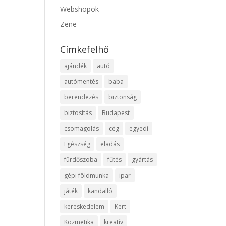
Webshopok
Zene
Címkefelhő
ajándék
autó
autómentés
baba
berendezés
biztonság
biztosítás
Budapest
csomagolás
cég
egyedi
Egészség
eladás
fürdőszoba
fűtés
gyártás
gépi földmunka
ipar
játék
kandalló
kereskedelem
Kert
Kozmetika
kreatív