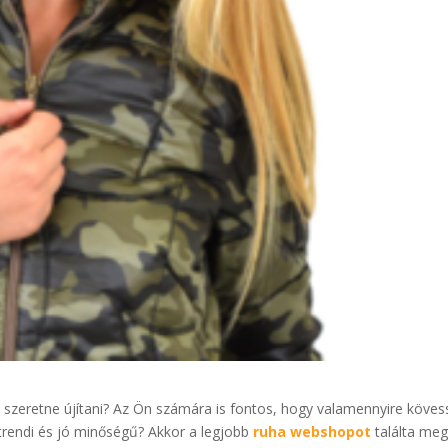
 szeretne újítani? Az Ön számára is fontos, hogy valamennyire köves
 trendi és jó minőségű? Akkor a legjobb
ruha webshopot
találta meg