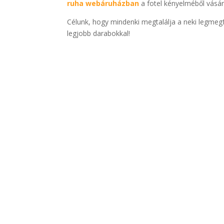
ruha webáruházban
a fotel kényelméből vásáro
Célunk, hogy mindenki megtalálja a neki legmegfe
legjobb darabokkal!