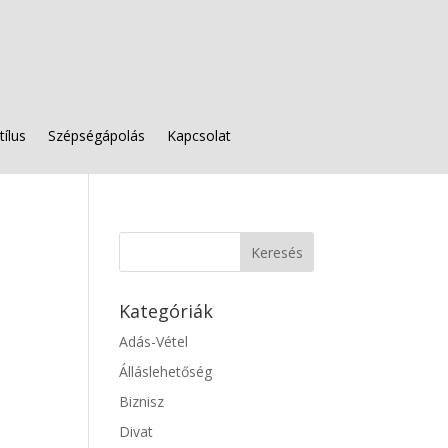
tílus
Szépségápolás
Kapcsolat
Kategóriák
Adás-Vétel
Álláslehetőség
Biznisz
Divat