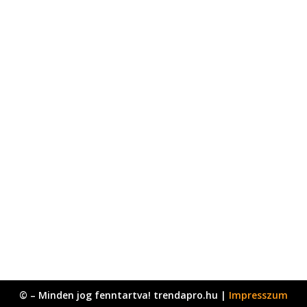
© – Minden jog fenntartva! trendapro.hu |
Impresszum