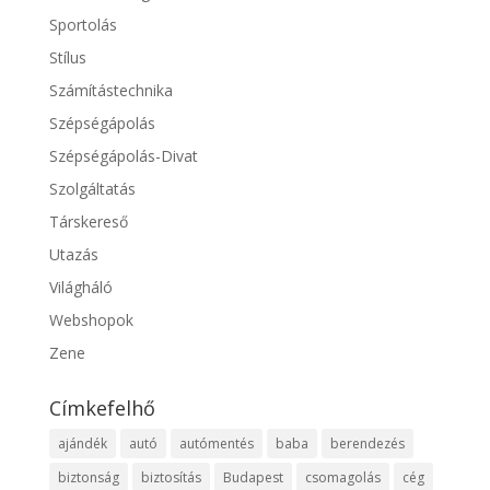
Sportolás
Stílus
Számítástechnika
Szépségápolás
Szépségápolás-Divat
Szolgáltatás
Társkereső
Utazás
Világháló
Webshopok
Zene
Címkefelhő
ajándék
autó
autómentés
baba
berendezés
biztonság
biztosítás
Budapest
csomagolás
cég