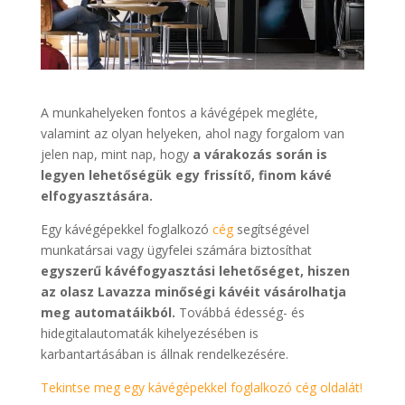
A munkahelyeken fontos a kávégépek megléte,
valamint az olyan helyeken, ahol nagy forgalom van
jelen nap, mint nap, hogy
a várakozás során is
legyen lehetőségük egy frissítő, finom kávé
elfogyasztására.
Egy kávégépekkel foglalkozó
cég
segítségével
munkatársai vagy ügyfelei számára biztosíthat
egyszerű kávéfogyasztási lehetőséget, hiszen
az olasz Lavazza minőségi kávéit vásárolhatja
meg automatáikból.
Továbbá édesség- és
hidegitalautomaták kihelyezésében is
karbantartásában is állnak rendelkezésére.
Tekintse meg egy kávégépekkel foglalkozó cég oldalát!