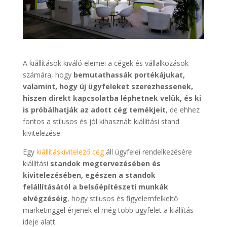
A kiállítások kiváló elemei a cégek és vállalkozások
számára, hogy
bemutathassák portékájukat,
valamint, hogy új ügyfeleket szerezhessenek,
hiszen direkt kapcsolatba léphetnek velük, és ki
is próbálhatják az adott cég temékjeit
, de ehhez
fontos a stílusos és jól kihasznált kiállítási stand
kivitelezése.
Egy
kiállításkivitelező cég
áll ügyfelei rendelkezésére
kiállítási
standok megtervezésében és
kivitelezésében, egészen a standok
felállításától a belsőépítészeti munkák
elvégzéséig
, hogy stílusos és figyelemfelkeltő
marketinggel érjenek el még több ügyfelet a kiállítás
ideje alatt.