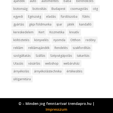
ajándék
autó
autómentés
baba
berendezés
biztonság
biztosítás
Budapest
csomagolás
cég
egyedi
Egészség
eladás
fürdőszoba
fűtés
gyártás
gépi földmunka
ipar
játék
kandalló
kereskedelem
Kert
Kozmetika
kreatív
költöztetés
könyvelés
nyomda
Otthon
redőny
reklám
reklámajándék
Rendelés
szakfordítás
szolgáltatás
Szállás
Szépségápolás
takarítás
Utazás
vásárlás
webshop
webáruház
árnyékolás
árnyékolástechnika
értékesítés
ülőgarnitúra
© – Minden jog fenntartva! trendapro.hu |
Impresszum