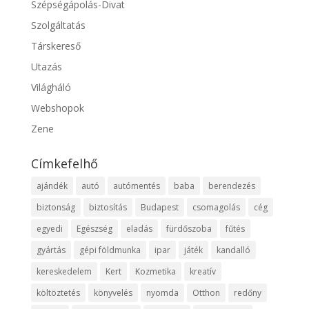
Szépségápolás-Divat
Szolgáltatás
Társkereső
Utazás
Világháló
Webshopok
Zene
Címkefelhő
ajándék
autó
autómentés
baba
berendezés
biztonság
biztosítás
Budapest
csomagolás
cég
egyedi
Egészség
eladás
fürdőszoba
fűtés
gyártás
gépi földmunka
ipar
játék
kandalló
kereskedelem
Kert
Kozmetika
kreatív
költöztetés
könyvelés
nyomda
Otthon
redőny