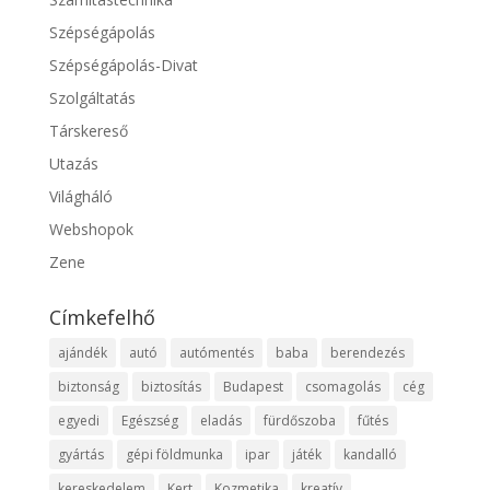
Szépségápolás
Szépségápolás-Divat
Szolgáltatás
Társkereső
Utazás
Világháló
Webshopok
Zene
Címkefelhő
ajándék
autó
autómentés
baba
berendezés
biztonság
biztosítás
Budapest
csomagolás
cég
egyedi
Egészség
eladás
fürdőszoba
fűtés
gyártás
gépi földmunka
ipar
játék
kandalló
kereskedelem
Kert
Kozmetika
kreatív