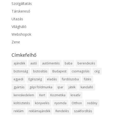
Szolgáltatás
Társkereső
Utazás
Világháló
Webshopok
Zene
Címkefelhő
ajándék
autó
autómentés
baba
berendezés
biztonság
biztosítás
Budapest
csomagolás
cég
egyedi
Egészség
eladás
fürdőszoba
fűtés
gyártás
gépi földmunka
ipar
játék
kandalló
kereskedelem
Kert
Kozmetika
kreatív
költöztetés
könyvelés
nyomda
Otthon
redőny
reklám
reklámajándék
Rendelés
szakfordítás