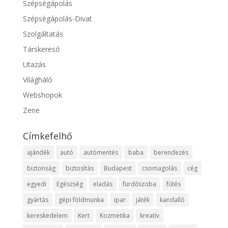
Szépségápolás
Szépségápolás-Divat
Szolgáltatás
Társkereső
Utazás
Világháló
Webshopok
Zene
Címkefelhő
ajándék
autó
autómentés
baba
berendezés
biztonság
biztosítás
Budapest
csomagolás
cég
egyedi
Egészség
eladás
fürdőszoba
fűtés
gyártás
gépi földmunka
ipar
játék
kandalló
kereskedelem
Kert
Kozmetika
kreatív