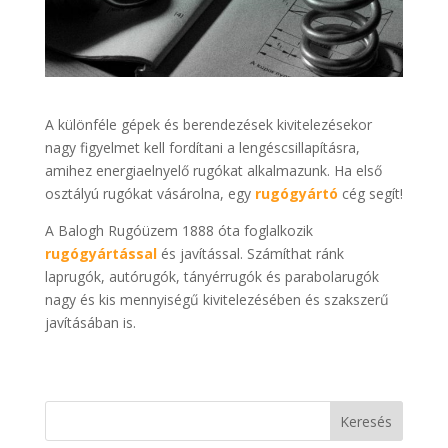
A különféle gépek és berendezések kivitelezésekor
nagy figyelmet kell fordítani a lengéscsillapításra,
amihez energiaelnyelő rugókat alkalmazunk. Ha első
osztályú rugókat vásárolna, egy
rugógyártó
cég segít!
A Balogh Rugóüzem 1888 óta foglalkozik
rugógyártással
és javítással. Számíthat ránk
laprugók, autórugók, tányérrugók és parabolarugók
nagy és kis mennyiségű kivitelezésében és szakszerű
javításában is.