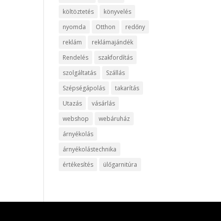
költöztetés
könyvelés
nyomda
Otthon
redőny
reklám
reklámajándék
Rendelés
szakfordítás
szolgáltatás
Szállás
Szépségápolás
takarítás
Utazás
vásárlás
webshop
webáruház
árnyékolás
árnyékolástechnika
értékesítés
ülőgarnitúra