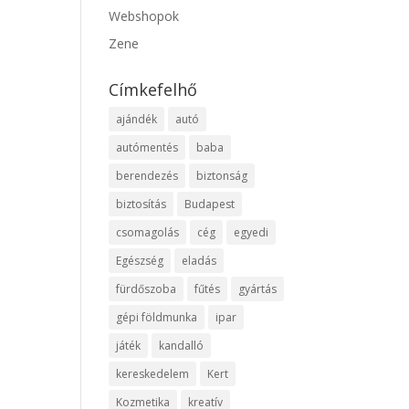
Webshopok
Zene
Címkefelhő
ajándék
autó
autómentés
baba
berendezés
biztonság
biztosítás
Budapest
csomagolás
cég
egyedi
Egészség
eladás
fürdőszoba
fűtés
gyártás
gépi földmunka
ipar
játék
kandalló
kereskedelem
Kert
Kozmetika
kreatív