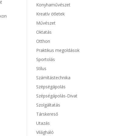
nt
Konyhaművészet
Kreatív ötletek
akon
Művészet
Oktatás
Otthon
Praktikus megoldások
Sportolás
Stílus
Számítástechnika
Szépségápolás
Szépségápolás-Divat
Szolgáltatás
Társkereső
Utazás
Világháló