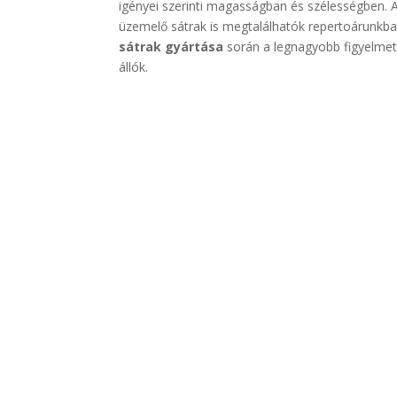
igényei szerinti magasságban és szélességben. A
üzemelő sátrak is megtalálhatók repertoárunkban
sátrak gyártása
során a legnagyobb figyelmet 
állók.