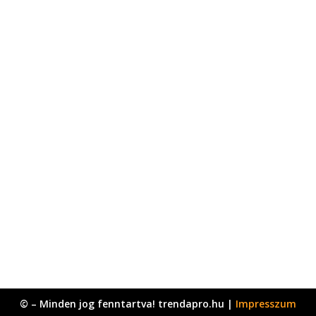
© – Minden jog fenntartva! trendapro.hu |
Impresszum