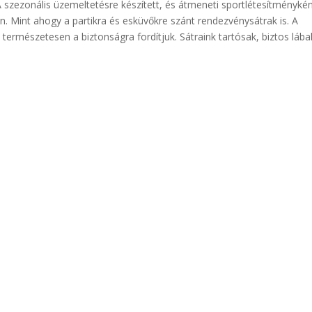
 szezonális üzemeltetésre készített, és átmeneti sportlétesítményké
. Mint ahogy a partikra és esküvőkre szánt rendezvénysátrak is. A
természetesen a biztonságra fordítjuk. Sátraink tartósak, biztos láb