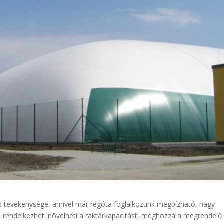
b tevékenysége, amivel már régóta foglalkozunk megbízható, nagy
l rendelkezhet: növelheti a raktárkapacitást, méghozzá a megrendelő