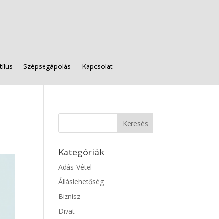
tílus
Szépségápolás
Kapcsolat
Kategóriák
Adás-Vétel
Álláslehetőség
Biznisz
Divat