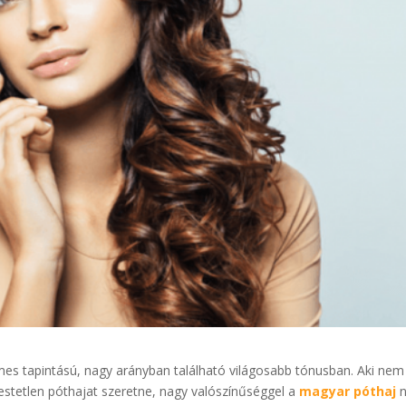
mes tapintású, nagy arányban található világosabb tónusban. Aki nem
 festetlen póthajat szeretne, nagy valószínűséggel a
magyar póthaj
n