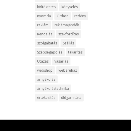
költöztetés
könyvelés
nyomda
Otthon
redőny
reklám
reklámajándék
Rendelés
szakfordítás
szolgáltatás
Szállás
Szépségápolás
takarítás
Utazás
vásárlás
webshop
webáruház
árnyékolás
árnyékolástechnika
értékesítés
ülőgarnitúra