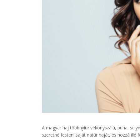
A magyar haj többnyire vékonyszálú, puha, sely
szeretné festeni saját natúr haját, és hozzá illő