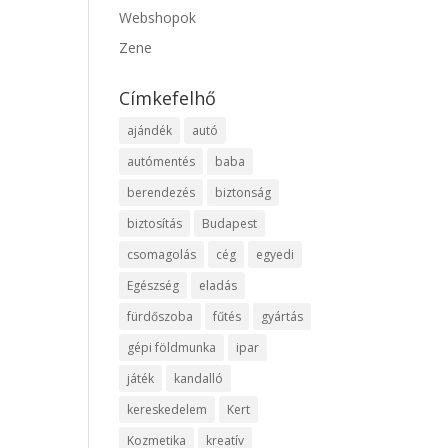
Webshopok
Zene
Címkefelhő
ajándék
autó
autómentés
baba
berendezés
biztonság
biztosítás
Budapest
csomagolás
cég
egyedi
Egészség
eladás
fürdőszoba
fűtés
gyártás
gépi földmunka
ipar
játék
kandalló
kereskedelem
Kert
Kozmetika
kreatív