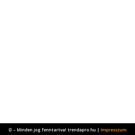
© – Minden jog fenntartva! trendapro.hu |
Impresszum