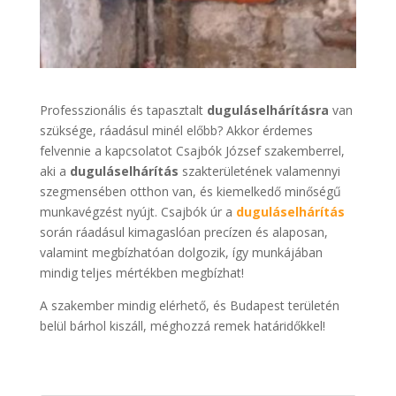
Professzionális és tapasztalt
duguláselhárításra
van
szüksége, ráadásul minél előbb? Akkor érdemes
felvennie a kapcsolatot Csajbók József szakemberrel,
aki a
duguláselhárítás
szakterületének valamennyi
szegmensében otthon van, és kiemelkedő minőségű
munkavégzést nyújt. Csajbók úr a
duguláselhárítás
során ráadásul kimagaslóan precízen és alaposan,
valamint megbízhatóan dolgozik, így munkájában
mindig teljes mértékben megbízhat!
A szakember mindig elérhető, és Budapest területén
belül bárhol kiszáll, méghozzá remek határidőkkel!