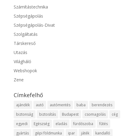
Számítástechnika
Szépségápolás
Szépségápolás-Divat
Szolgáltatás
Társkereső
Utazás
Világháló
Webshopok
Zene
Címkefelhő
ajándék
autó
autómentés
baba
berendezés
biztonság
biztosítás
Budapest
csomagolás
cég
egyedi
Egészség
eladás
fürdőszoba
fűtés
gyártás
gépi földmunka
ipar
játék
kandalló