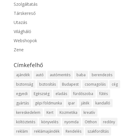
Szolgáltatás
Társkereső
Utazás
Világháló
Webshopok
Zene
Címkefelhő
ajándék
autó
autómentés
baba
berendezés
biztonság
biztosítás
Budapest
csomagolás
cég
egyedi
Egészség
eladás
fürdőszoba
fűtés
gyártás
gépi földmunka
ipar
játék
kandalló
kereskedelem
Kert
Kozmetika
kreatív
költöztetés
könyvelés
nyomda
Otthon
redőny
reklám
reklámajándék
Rendelés
szakfordítás