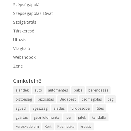
Szépségápolás
Szépségápolás-Divat
Szolgáltatás
Társkereső
Utazás
Világháló
Webshopok
Zene
Címkefelhő
ajándék
autó
autómentés
baba
berendezés
biztonság
biztosítás
Budapest
csomagolás
cég
egyedi
Egészség
eladás
fürdőszoba
fűtés
gyártás
gépi földmunka
ipar
játék
kandalló
kereskedelem
Kert
Kozmetika
kreatív