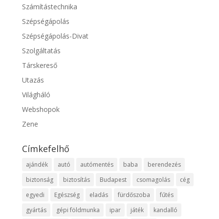
Számítástechnika
Szépségápolás
Szépségápolás-Divat
Szolgáltatás
Társkereső
Utazás
Világháló
Webshopok
Zene
Címkefelhő
ajándék
autó
autómentés
baba
berendezés
biztonság
biztosítás
Budapest
csomagolás
cég
egyedi
Egészség
eladás
fürdőszoba
fűtés
gyártás
gépi földmunka
ipar
játék
kandalló