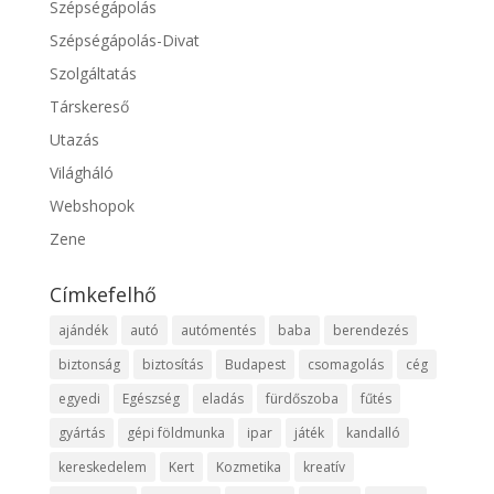
Szépségápolás
Szépségápolás-Divat
Szolgáltatás
Társkereső
Utazás
Világháló
Webshopok
Zene
Címkefelhő
ajándék
autó
autómentés
baba
berendezés
biztonság
biztosítás
Budapest
csomagolás
cég
egyedi
Egészség
eladás
fürdőszoba
fűtés
gyártás
gépi földmunka
ipar
játék
kandalló
kereskedelem
Kert
Kozmetika
kreatív