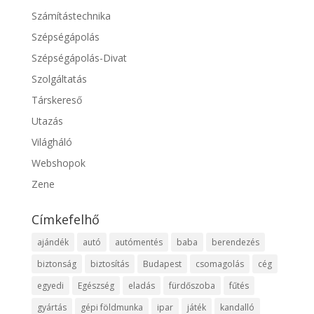
Számítástechnika
Szépségápolás
Szépségápolás-Divat
Szolgáltatás
Társkereső
Utazás
Világháló
Webshopok
Zene
Címkefelhő
ajándék
autó
autómentés
baba
berendezés
biztonság
biztosítás
Budapest
csomagolás
cég
egyedi
Egészség
eladás
fürdőszoba
fűtés
gyártás
gépi földmunka
ipar
játék
kandalló