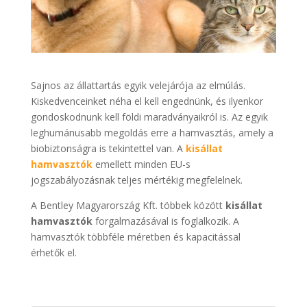
Sajnos az állattartás egyik velejárója az elmúlás.
Kiskedvenceinket néha el kell engednünk, és ilyenkor
gondoskodnunk kell földi maradványaikról is. Az egyik
leghumánusabb megoldás erre a hamvasztás, amely a
biobiztonságra is tekintettel van. A
kisállat
hamvasztók
emellett minden EU-s
jogszabályozásnak teljes mértékig megfelelnek.
A Bentley Magyarország Kft. többek között
kisállat
hamvasztók
forgalmazásával is foglalkozik. A
hamvasztók többféle méretben és kapacitással
érhetők el.