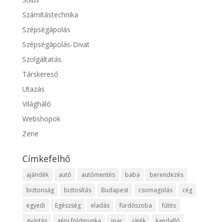
Számítástechnika
Szépségápolás
Szépségápolás-Divat
Szolgáltatás
Társkereső
Utazás
Világháló
Webshopok
Zene
Címkefelhő
ajándék
autó
autómentés
baba
berendezés
biztonság
biztosítás
Budapest
csomagolás
cég
egyedi
Egészség
eladás
fürdőszoba
fűtés
gyártás
gépi földmunka
ipar
játék
kandalló