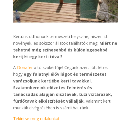
Kertünk otthonunk természeti helyszíne, hiszen itt
növények, és sokszor állatok találhatók meg.
Miért ne
tehetné még színesebbé és különlegesebbé
kertjét egy kerti tóval?
A
Donafer
a tó szakértője! Cégünk azért jött létre,
hogy
egy falatnyi élővilágot és természetet
varázsoljunk kertjébe kerti tavakkal.
Szakembereink előzetes felmérés és
tanácsadás alapján dísztavak, tüzi víztározók,
fürdőtavak elkészítését vállalják
, valamint kerti
munkák elvégzésében is számíthat ránk.
Tekintse meg oldalunkat!