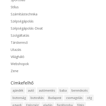
Stílus
Számítástechnika
Szépségápolás
Szépségápolás-Divat
Szolgáltatás
Társkereső
Utazás
Világháló
Webshopok
Zene
Címkefelhő
ajándék
autó
autómentés
baba
berendezés
biztonság
biztosítás
Budapest
csomagolás
cég
egyedi
Egészség
eladás
fürdőszoba
fűtés