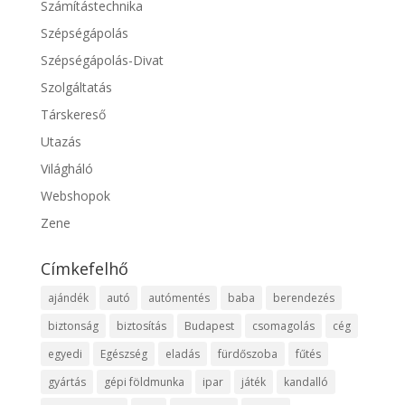
Számítástechnika
Szépségápolás
Szépségápolás-Divat
Szolgáltatás
Társkereső
Utazás
Világháló
Webshopok
Zene
Címkefelhő
ajándék
autó
autómentés
baba
berendezés
biztonság
biztosítás
Budapest
csomagolás
cég
egyedi
Egészség
eladás
fürdőszoba
fűtés
gyártás
gépi földmunka
ipar
játék
kandalló