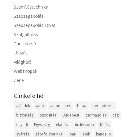
Számítástechnika
Szépségápolás
Szépségápolás-Divat
Szolgáltatás
Társkereső
Utazás
Világháló
Webshopok
Zene
Címkefelhő
ajándék
autó
autómentés
baba
berendezés
biztonság
biztosítás
Budapest
csomagolás
cég
egyedi
Egészség
eladás
fürdőszoba
fűtés
gyártás
gépi földmunka
ipar
játék
kandalló