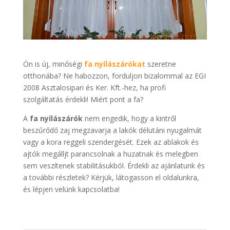
Ön is új, minőségi
fa nyílászárókat
szeretne
otthonába? Ne habozzon, forduljon bizalommal az EGI
2008 Asztalosipari és Ker. Kft.-hez, ha profi
szolgáltatás érdekli! Miért pont a fa?
A
fa nyílászárók
nem engedik, hogy a kintről
beszűrődő zaj megzavarja a lakók délutáni nyugalmát
vagy a kora reggeli szendergését. Ezek az ablakok és
ajtók megálljt parancsolnak a huzatnak és melegben
sem veszítenek stabilitásukból. Érdekli az ajánlatunk és
a további részletek? Kérjük, látogasson el oldalunkra,
és lépjen velünk kapcsolatba!