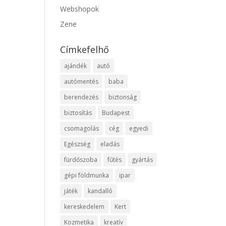
Webshopok
Zene
Címkefelhő
ajándék
autó
autómentés
baba
berendezés
biztonság
biztosítás
Budapest
csomagolás
cég
egyedi
Egészség
eladás
fürdőszoba
fűtés
gyártás
gépi földmunka
ipar
játék
kandalló
kereskedelem
Kert
Kozmetika
kreatív