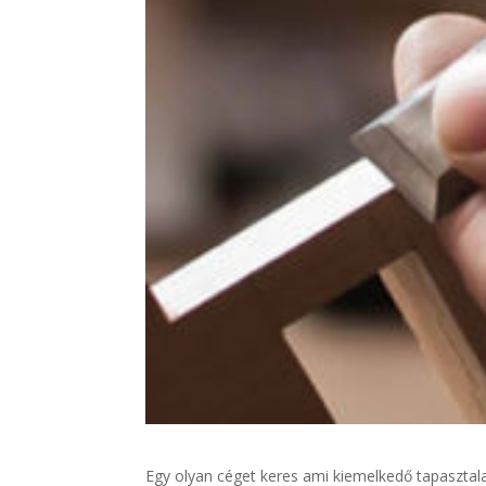
Egy olyan céget keres ami kiemelkedő tapasztala