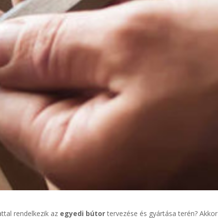
ttal rendelkezik az
egyedi bútor
tervezése és gyártása terén? Akkor