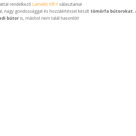
attal rendelkező
Lamelló Kft-t
választania!
al, nagy gondossággal és hozzáértéssel készít
tömörfa bútorokat.
edi bútor
is, máshol nem talál hasonlót!