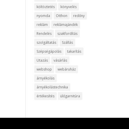
költöztetés
könyvelés
nyomda
Otthon
redőny
reklám
reklámajándék
Rendelés
szakfordítás
szolgáltatás
Szállás
Szépségápolás
takarítás
Utazás
vásárlás
webshop
webáruház
árnyékolás
árnyékolástechnika
értékesítés
ülőgarnitúra