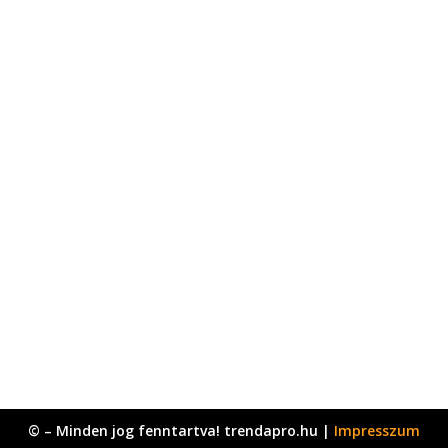
© – Minden jog fenntartva! trendapro.hu |
Impresszum