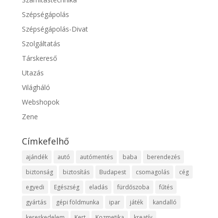
Szépségápolás
Szépségápolás-Divat
Szolgáltatás
Társkereső
Utazás
Világháló
Webshopok
Zene
Címkefelhő
ajándék
autó
autómentés
baba
berendezés
biztonság
biztosítás
Budapest
csomagolás
cég
egyedi
Egészség
eladás
fürdőszoba
fűtés
gyártás
gépi földmunka
ipar
játék
kandalló
kereskedelem
Kert
Kozmetika
kreatív