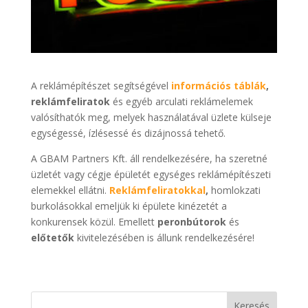
A reklámépítészet segítségével
információs táblák
,
reklámfeliratok
és egyéb arculati reklámelemek
valósíthatók meg, melyek használatával üzlete külseje
egységessé, ízlésessé és dizájnossá tehető.
A GBAM Partners Kft. áll rendelkezésére, ha szeretné
üzletét vagy cégje épületét egységes reklámépítészeti
elemekkel ellátni.
Reklámfeliratokkal
,
homlokzati
burkolásokkal emeljük ki épülete kinézetét a
konkurensek közül. Emellett
peronbútorok
és
előtetők
kivitelezésében is állunk rendelkezésére!