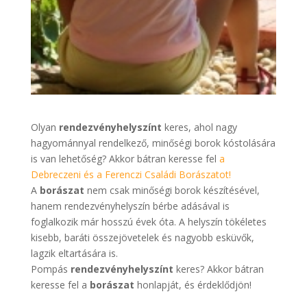
Olyan
rendezvényhelyszínt
keres, ahol nagy
hagyománnyal rendelkező, minőségi borok kóstolására
is van lehetőség? Akkor bátran keresse fel
a
Debreczeni és a Ferenczi Családi Borászatot!
A
borászat
nem csak minőségi borok készítésével,
hanem rendezvényhelyszín bérbe adásával is
foglalkozik már hosszú évek óta. A helyszín tökéletes
kisebb, baráti összejövetelek és nagyobb esküvők,
lagzik eltartására is.
Pompás
rendezvényhelyszínt
keres? Akkor bátran
keresse fel a
borászat
honlapját, és érdeklődjön!