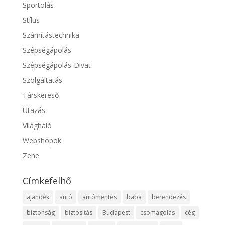
Sportolás
Stílus
Számítástechnika
Szépségápolás
Szépségápolás-Divat
Szolgáltatás
Társkereső
Utazás
Világháló
Webshopok
Zene
Címkefelhő
ajándék
autó
autómentés
baba
berendezés
biztonság
biztosítás
Budapest
csomagolás
cég